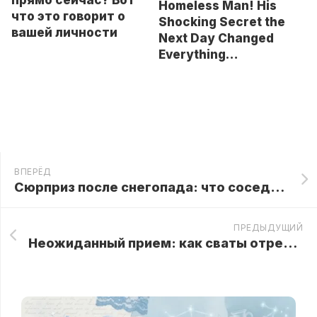
прямо сейчас? Вот
Homeless Man! His
что это говорит о
Shocking Secret the
вашей личности
Next Day Changed
Everything…
ВПЕРЁД
Сюрприз после снегопада: что соседи заметили на крыше пенсионерки
ПРЕДЫДУЩИЙ
Неожиданный прием: как сваты отреагировали на «бедную» мать жениха, не зная о ее состоянии