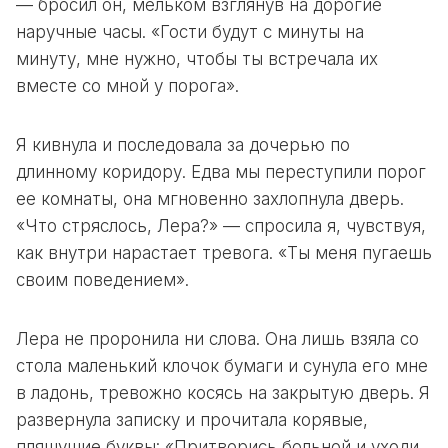
— бросил он, мельком взглянув на дорогие
наручные часы. «Гости будут с минуты на
минуту, мне нужно, чтобы ты встречала их
вместе со мной у порога».
Я кивнула и последовала за дочерью по
длинному коридору. Едва мы переступили порог
ее комнаты, она мгновенно захлопнула дверь.
«Что стряслось, Лера?» — спросила я, чувствуя,
как внутри нарастает тревога. «Ты меня пугаешь
своим поведением».
Лера не проронила ни слова. Она лишь взяла со
стола маленький клочок бумаги и сунула его мне
в ладонь, тревожно косясь на закрытую дверь. Я
развернула записку и прочитала корявые,
пляшущие буквы: «Притворись больной и уходи