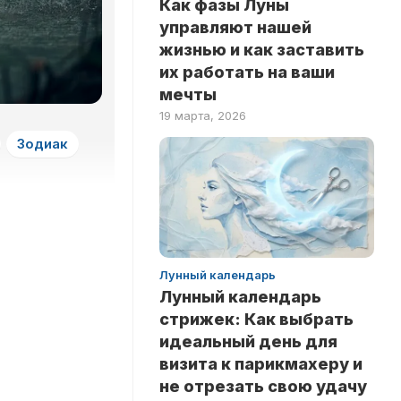
Как фазы Луны
ЗДОРОВЬЕ
НА
управляют нашей
ЛОГИКУ
НОВОСТИ
жизнью и как заставить
ТЕСТЫ
их работать на ваши
РИТУАЛЫ
НА
мечты
ЛЮБОВЬ
INSTANT
19 марта, 2026
ТЕСТЫ
Зодиак
НА
ЭРУДИЦИЮ
ТЕСТЫ
ПО
ЗНАМЕНИТОСТЯМ
ТЕСТЫ
Лунный календарь
ПО
Лунный календарь
КНИГАМ
стрижек: Как выбрать
ТЕСТЫ
идеальный день для
ПО
визита к парикмахеру и
НАУКАМ
не отрезать свою удачу
ТЕСТЫ