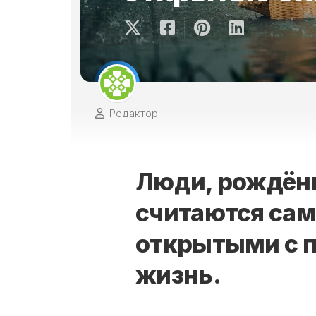
Редактор
Люди, рождённ
считаются са
открытыми с п
жизнь.