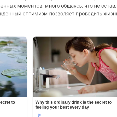
ЛУННЫЙ
енных моментов, много общаясь, что не остав
ДЕНЬ
ождённый оптимизм позволяет проводить жизн
24
ЛУННЫЙ
ДЕНЬ
25
ЛУННЫЙ
ДЕНЬ
26
ЛУННЫЙ
ДЕНЬ
27
ЛУННЫЙ
ДЕНЬ
28
ЛУННЫЙ
ДЕНЬ
29