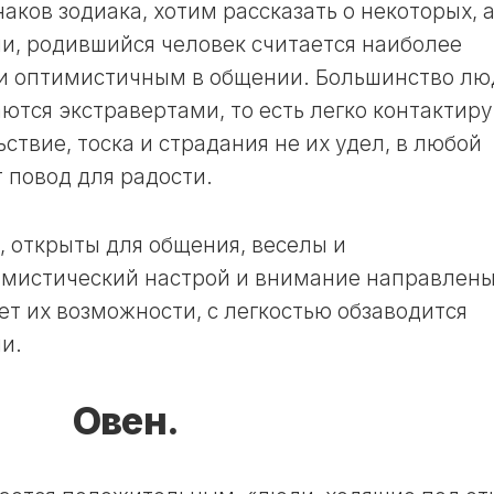
ОКРАСКИ
11
наков зодиака, хотим рассказать о некоторых, 
ВОЛОС
ЛУННЫЙ
ми, родившийся человек считается наиболее
В
ДЕНЬ
НЕДЕЛЮ
и оптимистичным в общении. Большинство лю
12
аются экстравертами, то есть легко контактир
ЛУННЫЙ
ЛУННЫЙ
КАЛЕНДАРЬ
ДЕНЬ
ствие, тоска и страдания не их удел, в любой
САДОВОДА
13
 повод для радости.
И
ЛУННЫЙ
ОГОРОДНИКА
ДЕНЬ
В
ГОД
, открыты для общения, веселы и
14
ЛУННЫЙ
имистический настрой и внимание направлены
ЛУННЫЙ
ДЕНЬ
КАЛЕНДАРЬ
ет их возможности, с легкостью обзаводится
САДОВОДА
15
и.
И
ЛУННЫЙ
ОГОРОДНИКА
ДЕНЬ
В
Овен.
МЕСЯЦ
16
ЛУННЫЙ
ЛУННЫЙ
ДЕНЬ
КАЛЕНДАРЬ
САДОВОДА