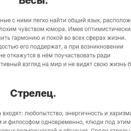
Весы.
ные с ними легко найти общий язык, располо
плохим чувством юмора. Имея оптимистическ
нить гармонию и покой во всех сферах жизни.
адостью его поддержат, а при возникновении
не откажутся в нём поучаствовать ради
тивный взгляд на мир и не видят свою жизнь б
Стрелец.
 входят: любопытство, энергичность и харизм
м и философом одновременно, «люди под этим
 новых возможностей и общения. Среди стрель