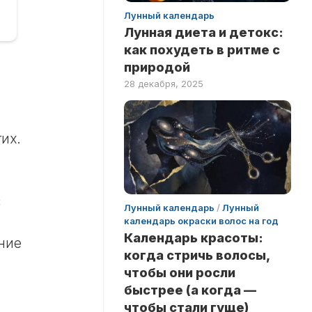
Лунный календарь
Лунная диета и детокс:
как похудеть в ритме с
природой
28 декабря, 2025
их.
с
Лунный календарь
/
Лунный
календарь окраски волос на год
Календарь красоты:
ание
когда стричь волосы,
чтобы они росли
быстрее (а когда —
чтобы стали гуще)