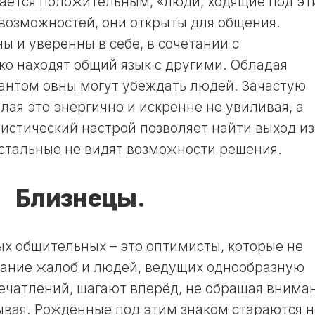
тается положительным, «люди, ходящие под э
17
И
ЛУННЫЙ
 возможностей, они открыты для общения.
ОГОРОДНИКА
ДЕНЬ
В
 и уверенны в себе, в сочетании с
18
НЕДЕЛЮ
о находят общий язык с другими. Обладая
ЛУННЫЙ
ЛУННЫЙ
ДЕНЬ
антом овны могут убеждать людей. Зачастую
КАЛЕНДАРЬ
лая это энергично и искренне не увиливая, а
19
СТРИЖЕК
ЛУННЫЙ
В
стический настрой позволяет найти выход из
ДЕНЬ
ГОД
остальные не видят возможности решения.
20
ЛУННЫЙ
ЛУННЫЙ
КАЛЕНДАРЬ
ДЕНЬ
СТРИЖЕК
Близнецы.
В
21
МЕСЯЦ
ЛУННЫЙ
ДЕНЬ
ЛУННЫЙ
х общительных – это оптимисты, которые не
КАЛЕНДАРЬ
22
вание жалоб и людей, ведущих однообразную
СТРИЖЕК
ЛУННЫЙ
В
печатлений, шагают вперёд, не обращая внима
ДЕНЬ
НЕДЕЛЮ
бывая. Рождённые под этим знаком стараются н
23