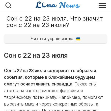
Перейти
к
содержанию
Сон с 22 на 23 июля. Что значит
сон с 22 на 23 июля?
Читати українською:
Сон с 22 на 23 июля
Сон с 22 на 23 июля
содержит те образы и
события, которые в ближайшем будущем
смогут осчастливить сновидца.
Также сны
этого дня часто помогают фантазии и
творческому потенциалу. Например, помогают
выразить мысли через конкретные образы, а
также символику. Поэтому такие сновидения