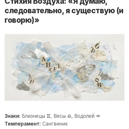
Стихия Воздуха: «Я думаю,
следовательно, я существую (и
говорю)»
Знаки:
Близнецы ♊, Весы ♎, Водолей ♒
Темперамент:
Сангвиник