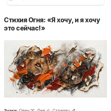
Стихия Огня: «Я хочу, и я хочу
это сейчас!»
Знаки:
Овен ♈, Лев ♌, Стрелец ♐