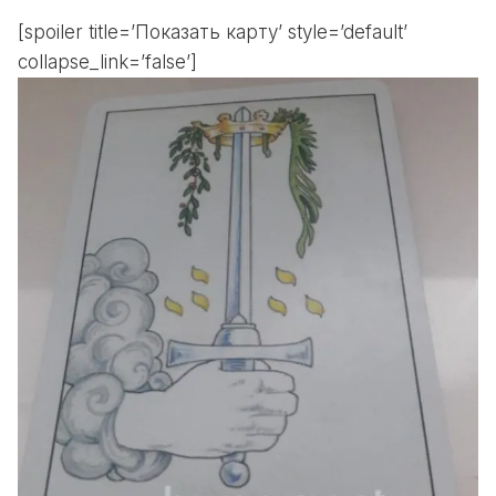
[spoiler title=’Показать карту’ style=’default’
collapse_link=’false’]