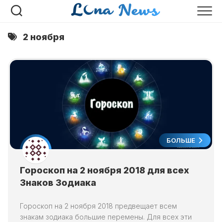
Перейти
к
содержанию
2 ноября
БОЛЬШЕ
Гороскоп на 2 ноября 2018 для всех
Знаков Зодиака
Гороскоп на 2 ноября 2018 предвещает всем
знакам зодиака большие перемены. Для всех эти