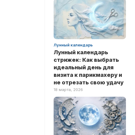
ЗДОРОВЬЕ
НА
ЛОГИКУ
НОВОСТИ
ТЕСТЫ
РИТУАЛЫ
НА
ЛЮБОВЬ
INSTANT
ТЕСТЫ
Лунный календарь
НА
Лунный календарь
ЭРУДИЦИЮ
стрижек: Как выбрать
ТЕСТЫ
идеальный день для
ПО
визита к парикмахеру и
ЗНАМЕНИТОСТЯМ
не отрезать свою удачу
ТЕСТЫ
18 марта, 2026
ПО
КНИГАМ
ТЕСТЫ
ПО
НАУКАМ
ТЕСТЫ