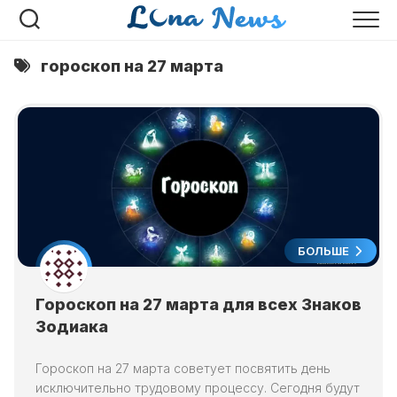
Перейти
к
содержанию
гороскоп на 27 марта
БОЛЬШЕ
Гороскоп на 27 марта для всех Знаков
Зодиака
Гороскоп на 27 марта советует посвятить день
исключительно трудовому процессу. Сегодня будут