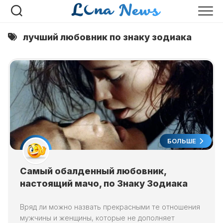
Перейти
к
содержанию
лучший любовник по знаку зодиака
БОЛЬШЕ
Самый обалденный любовник,
настоящий мачо, по Знаку Зодиака
Вряд ли можно назвать прекрасными те отношения
мужчины и женщины, которые не дополняет