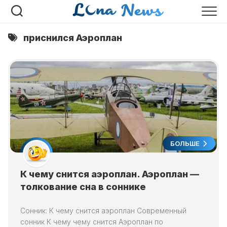
Перейти
к
содержанию
приснился Аэроплан
БОЛЬШЕ
К чему снится аэроплан. Аэроплан —
толкование сна в соннике
Сонник: К чему снится аэроплан Современный
сонник К чему чему снится Аэроплан по