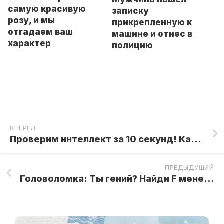
самую красивую
записку
розу, и мы
прикрепленную к
отгадаем ваш
машине и отнес в
характер
полицию
ВПЕРЁД
Проверим интеллект за 10 секунд! Как вы разбираетесь в семейном древе?
ПРЕДЫДУЩИЙ
Головоломка: Ты гений? Найди F менее чем за 10 секунд!