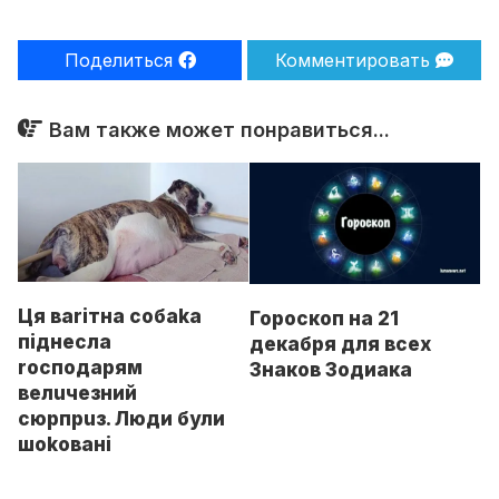
Поделиться
Комментировать
Вам также может понравиться...
Ця вarітна собaka
Гороскоп на 21
піднесла
декабря для всех
roсподарям
Знаков Зодиака
велuчезний
сюрпpuз. Люди були
шokoвані