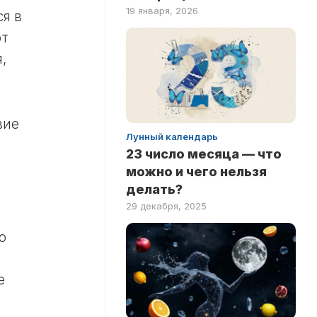
19 января, 2026
я в
от
,
вие
Лунный календарь
23 число месяца — что
можно и чего нельзя
делать?
29 декабря, 2025
о
е