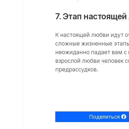
7. Этап настоящей
К настоящей любви идут о
сложные жизненные этапы 
неожиданно падает вам с 
взрослой любви человек со
предрассудков.
Поделиться