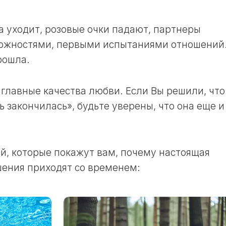
ОКРАСКИ
11
ВОЛОС
ЛУННЫЙ
В
ДЕНЬ
а уходит, розовые очки падают, партнеры
НЕДЕЛЮ
12
ожностями, первыми испытаниями отношений.
ЛУННЫЙ
ЛУННЫЙ
рошла.
КАЛЕНДАРЬ
ДЕНЬ
САДОВОДА
13
И
ЛУННЫЙ
 главные качества любви. Если Вы решили, что
ОГОРОДНИКА
ДЕНЬ
В
 закончилась», будьте уверены, что она еще и
ГОД
14
ЛУННЫЙ
ЛУННЫЙ
ДЕНЬ
КАЛЕНДАРЬ
САДОВОДА
й, которые покажут вам, почему настоящая
15
И
ЛУННЫЙ
шения приходят со временем:
ОГОРОДНИКА
ДЕНЬ
В
МЕСЯЦ
16
ЛУННЫЙ
ЛУННЫЙ
ДЕНЬ
КАЛЕНДАРЬ
САДОВОДА