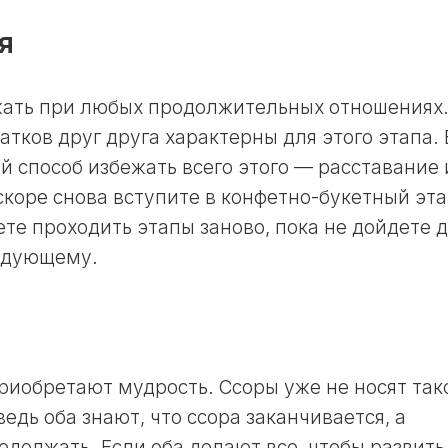
ЛУННЫЙ
ДЕНЬ
я
30
ЛУННЫЙ
жать при любых продолжительных отношениях
ДЕНЬ
атков друг друга характерны для этого этапа.
й способ избежать всего этого — расставание
скоре снова вступите в конфетно-букетный эта
те проходить этапы заново, пока не дойдете 
ледующему.
риобретают мудрость. Ссоры уже не носят так
едь оба знают, что ссора заканчивается, а
должать. Если оба делают все, чтобы развить