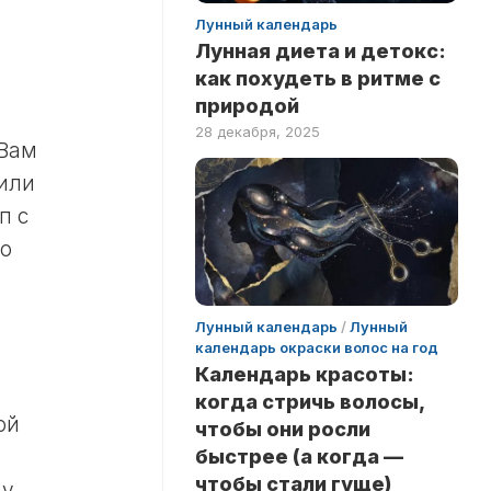
Лунный календарь
Лунная диета и детокс:
как похудеть в ритме с
природой
.
28 декабря, 2025
 Вам
 или
п с
до
Лунный календарь
/
Лунный
календарь окраски волос на год
Календарь красоты:
когда стричь волосы,
ой
чтобы они росли
быстрее (а когда —
чтобы стали гуще)
 у