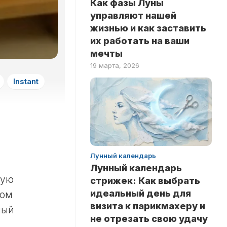
Как фазы Луны
ЗДОРОВЬЕ
НА
управляют нашей
ЛОГИКУ
НОВОСТИ
жизнью и как заставить
ТЕСТЫ
их работать на ваши
РИТУАЛЫ
НА
мечты
ЛЮБОВЬ
INSTANT
19 марта, 2026
ТЕСТЫ
Instant
НА
ЭРУДИЦИЮ
ТЕСТЫ
ПО
ЗНАМЕНИТОСТЯМ
ТЕСТЫ
Лунный календарь
ПО
Лунный календарь
КНИГАМ
щую
стрижек: Как выбрать
ТЕСТЫ
идеальный день для
том
ПО
визита к парикмахеру и
НАУКАМ
ный
не отрезать свою удачу
ТЕСТЫ