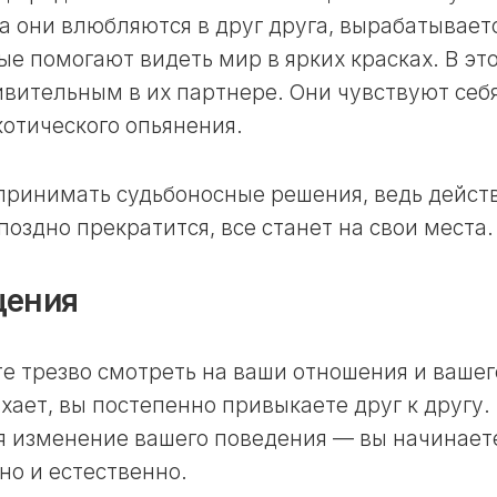
ЛУННЫЙ
 они влюбляются в друг друга, вырабатываетс
ДЕНЬ
е помогают видеть мир в ярких красках. В эт
24
ивительным в их партнере. Они чувствуют себя
ЛУННЫЙ
котического опьянения.
ДЕНЬ
25
ЛУННЫЙ
 принимать судьбоносные решения, ведь дейст
ДЕНЬ
поздно прекратится, все станет на свои места.
26
ЛУННЫЙ
ДЕНЬ
щения
27
ЛУННЫЙ
те трезво смотреть на ваши отношения и вашег
ДЕНЬ
хает, вы постепенно привыкаете друг к другу.
28
ЛУННЫЙ
я изменение вашего поведения — вы начинает
ДЕНЬ
но и естественно.
29