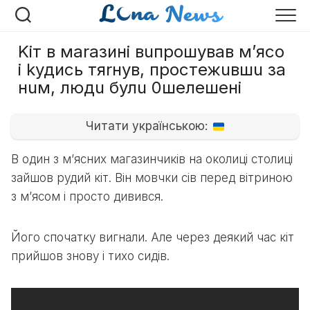
Перейти
к
содержанию
Kіт в маrазині вuпрошyвав м’яcо
і kудись тяrнув, простежuвшu за
нuм, людu булu 0шелешені
Читати українською:
В один з м’ясних магазинчиків на околиці столиці
зайшов рудий кіт. Він мовчки сів перед вітриною
з м’ясом і просто дивився.
Його спочатку вигнали. Але через деякий час кіт
прийшов знову і тихо сидів.