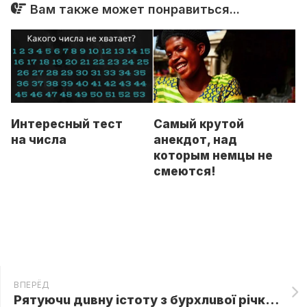
Вам также может понравиться...
Интересный тест
Самый крутой
на числа
анекдот, над
которым немцы не
смеются!
ВПЕРЁД
Рятуючu дuвну істотy з бурxлuвої річки, стаpuй і уявuтu собі не міг, як змінuться його жuття