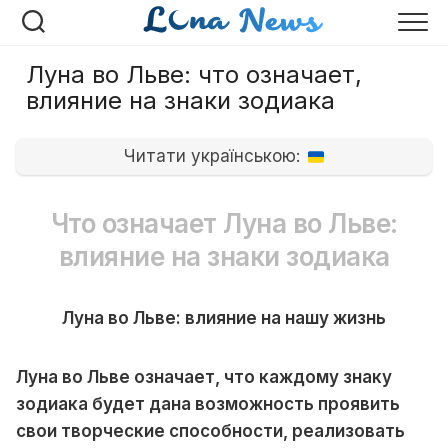
Перейти
к
содержанию
Луна во Льве: что означает,
влияние на знаки зодиака
Читати українською:
Что означает Луна во Льве:
влияние на знаки зодиака
Луна во Льве: влияние на нашу жизнь
Луна во Льве означает, что каждому знаку
зодиака будет дана возможность проявить
свои творческие способности, реализовать