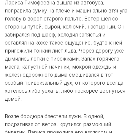
Лариса Тимофеевна вышла из автобуса,
поправила сумку на плече и машинально втянула
голову в ворот старого пальто. Ветер шёл со
стороны путей, сырой, колючий, настырный. Он
забирался под шарф, холодил запястья и
оставлял на коже такое ощущение, будто к ней
приложили тонкий лист льда. Через дорогу уже
дымились лотки с пирожками. Запах горячего
масла, капустной начинки, мокрой одежды и
железнодорожного дыма смешивался в тот
особый привокзальный дух, от которого всегда
хотелось либо уехать, либо поскорее вернуться
домой.
Возле бордюра блестели лужи. В одной,
подрагивая от ветра, крутился размокший
билетик. Лариса проводила его взглядом и