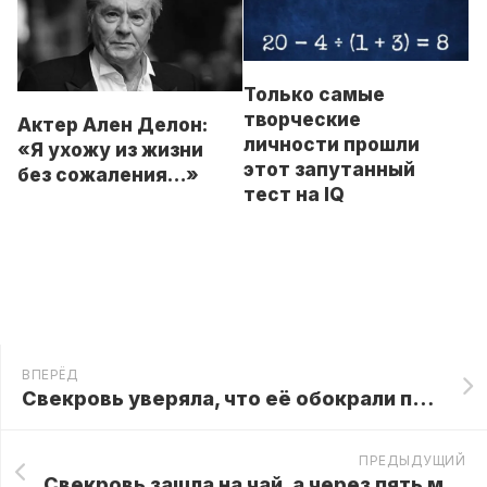
Только самые
творческие
Актер Ален Делон:
личности прошли
«Я ухожу из жизни
этот запутанный
без сожаления…»
тест на IQ
ВПЕРЁД
Свекровь уверяла, что её обокрали по дороге с моим долгом, но одна моя фраза сразу изменила весь разговор
ПРЕДЫДУЩИЙ
Свекровь зашла на чай, а через пять минут уже снимала с крючка ключи от квартиры МОЕЙ бабушки